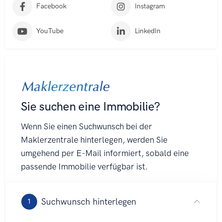
r
Facebook
Instagram
n
a
t
YouTube
LinkedIn
i
v
e
: