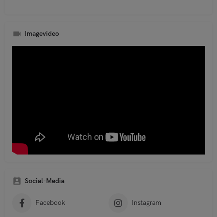
A
l
t
Imagevideo
e
r
n
a
t
i
v
e
:
Social-Media
Facebook
Instagram