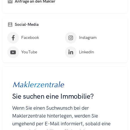
Anfrage an den Makler
A
l
t
Social-Media
e
r
Facebook
Instagram
n
a
t
YouTube
LinkedIn
i
v
e
: