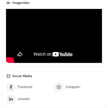
t
Imagevideo
e
r
n
a
t
i
v
e
:
Social-Media
Facebook
Instagram
LinkedIn