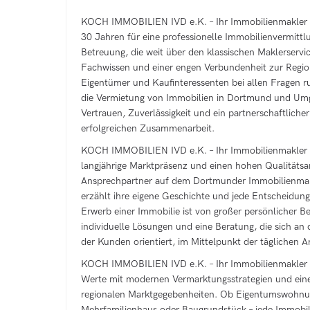
KOCH IMMOBILIEN IVD e.K. – Ihr Immobilienmakler D
30 Jahren für eine professionelle Immobilienvermittl
Betreuung, die weit über den klassischen Maklerservi
Fachwissen und einer engen Verbundenheit zur Regio
Eigentümer und Kaufinteressenten bei allen Fragen 
die Vermietung von Immobilien in Dortmund und Umg
Vertrauen, Zuverlässigkeit und ein partnerschaftlich
erfolgreichen Zusammenarbeit.
KOCH IMMOBILIEN IVD e.K. – Ihr Immobilienmakler 
langjährige Marktpräsenz und einen hohen Qualitätsan
Ansprechpartner auf dem Dortmunder Immobilienmark
erzählt ihre eigene Geschichte und jede Entscheidun
Erwerb einer Immobilie ist von großer persönlicher 
individuelle Lösungen und eine Beratung, die sich an
der Kunden orientiert, im Mittelpunkt der täglichen Ar
KOCH IMMOBILIEN IVD e.K. – Ihr Immobilienmakler
Werte mit modernen Vermarktungsstrategien und ein
regionalen Marktgegebenheiten. Ob Eigentumswohnun
Mehrfamilienhaus oder Baugrundstück – jede Immobili