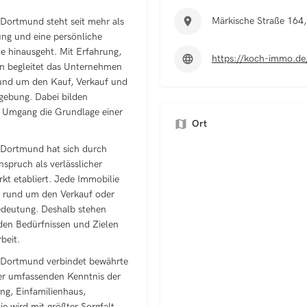
Märkische Straße 164
ortmund steht seit mehr als
ung und eine persönliche
ce hinausgeht. Mit Erfahrung,
https://koch-immo.de
n begleitet das Unternehmen
rund um den Kauf, Verkauf und
ebung. Dabei bilden
er Umgang die Grundlage einer
Ort
Dortmund hat sich durch
spruch als verlässlicher
t etabliert. Jede Immobilie
g rund um den Verkauf oder
Bedeutung. Deshalb stehen
 den Bedürfnissen und Zielen
beit.
 Dortmund verbindet bewährte
er umfassenden Kenntnis der
g, Einfamilienhaus,
e wird mit größter Sorgfalt