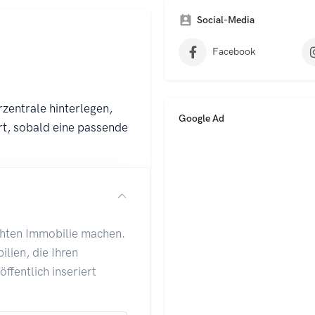
t
e
Social-Media
r
n
Facebook
a
t
i
v
e
Google Ad
: