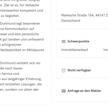
. Ziel ist es, für Verkäufer
finteressenten kompetent und
Märkische Straße 164, 44141 
zu begleiten.
Deutschland
 Dortmund legt besonderen
eine Kommunikation auf
esse und eine persönliche
eit gut beraten und umfassend
Schwerpunkte
m erfolgreichen
Immobilienankauf
erlässlichkeit im Mittelpunkt
ortmund versteht sich als
die nach klaren
Nicht verfügbar
 Service und
 aus langjähriger Erfahrung,
nt entstehen Lösungen, die
len, sondern vor allem den
Anfrage an den Makler
A
l