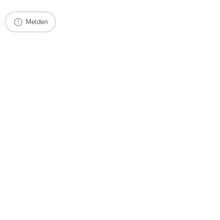
Melden
Makler finden
Maklerempfehlung
Immobilienbewertung
Maklerbereich
Impressum
Datenschutz