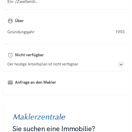
Ein-/Zweifamilienhäuser
Über
Gründungsjahr
1993
Nicht verfügbar
Der heutige Arbeitsplan ist nicht verfügbar
Anfrage an den Makler
A
l
t
e
r
n
a