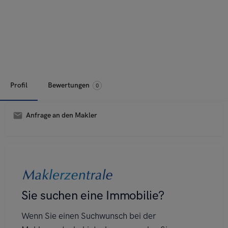
Profil
Bewertungen
0
Anfrage an den Makler
A
l
t
e
r
n
a
t
i
v