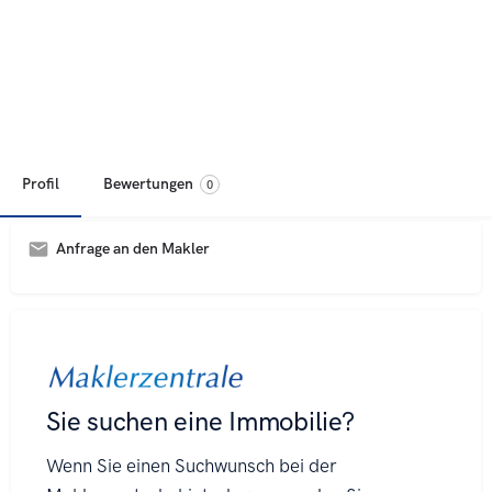
Profil
Bewertungen
0
Anfrage an den Makler
A
l
t
e
r
n
a
t
i
v