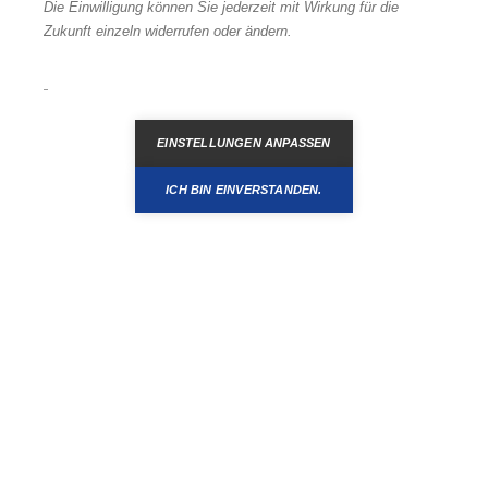
Die Einwilligung können Sie jederzeit mit Wirkung für die
Inhaber dieses Unternehmens?
Melden
Zukunft einzeln widerrufen oder ändern.
EINSTELLUNGEN ANPASSEN
ICH BIN EINVERSTANDEN.
Makler finden
Maklerempfehlung
Immobilienbewertung
Maklerbereich
Impressum
Datenschutz
© Copyright
2026 - Maklerzentrale | Nahestraße 5 | 55118 Mainz