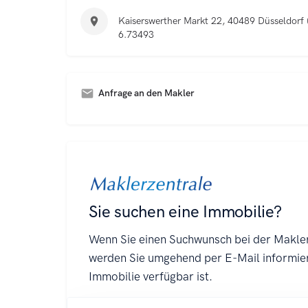
Kaiserswerther Markt 22, 40489 Düsseldorf 
6.73493
Anfrage an den Makler
A
l
t
e
r
n
a
t
i
v
e
: