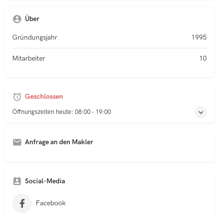
Über
Gründungsjahr
1995
Mitarbeiter
10
Geschlossen
Öffnungszeiten heute:
08:00 - 19:00
Anfrage an den Makler
A
l
t
Social-Media
e
r
Facebook
n
a