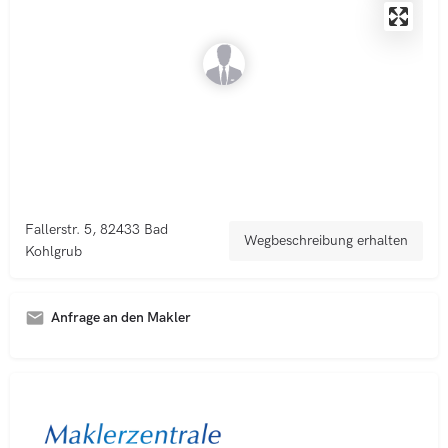
Fallerstr. 5, 82433 Bad
Wegbeschreibung erhalten
Kohlgrub
Anfrage an den Makler
A
l
t
e
r