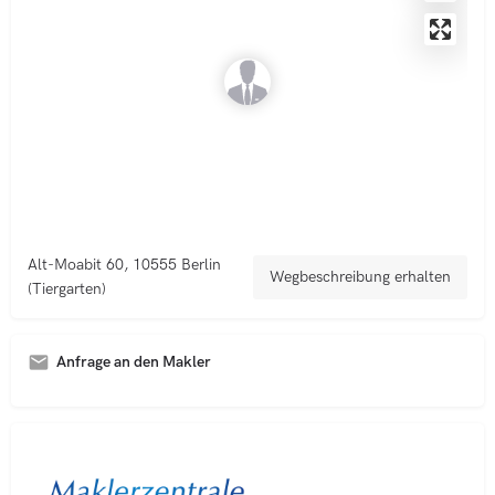
Alt-Moabit 60, 10555 Berlin
Wegbeschreibung erhalten
(Tiergarten)
Anfrage an den Makler
A
l
t
e
r