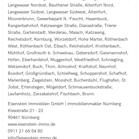
Langwasser Nordost, Beuthener Straße, Altenfurt Nord,
Langwasser Südost, Langwasser Südwest, Altenfurt,
Moorenbrunn, Gewerbepark N.-Feucht, Hasenbuck,
Rangierbahnhof, Katzwanger Straße, Dianastraße, Trierer
Straße, Gartenstadt, Werderau, Maiach, Katzwang,
Reichelsdorf, Kornburg, Worzeldorf, Hohe Marter, Röthenbach
West, Röthenbach Ost, Eibach, Reichelsdorf, Krottenbach,
Mühlhof, Großreuth b. Schweinau, Gebersdorf, Gaismannshof,
Höfen, Eberhardshof, Muggenhof, Westfriedhof, Schniegling,
Wetzendorf, Buch, Thon, Almoshof, Kraftshof, Neunhof,
Boxdorf, Großgründlach, Schleifweg, Schoppershof, Schafhof,
Marienberg, Ziegelstein, Mooshof, Buchenbühl, Flughafen, St.
Jobst, Erlenstegen, Mögeldorf, Schmausenbuckstraße,
Laufamholz, Zerzabelshof, Fischbach, Brunn.
Eisenstein Immobilien GmbH | Immobilienmakler Nürnberg
Kleestraße 21 - 23
90461 Nürnberg
www.eisenstein-immo.de
0911 21 65 54 80
info@eisenstein-immo.de