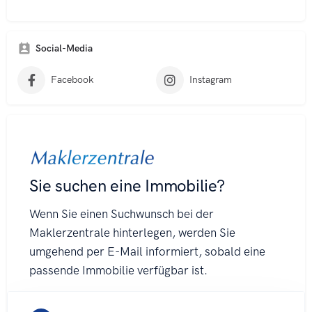
A
l
t
Social-Media
e
r
Facebook
Instagram
n
a
t
i
v
e
: